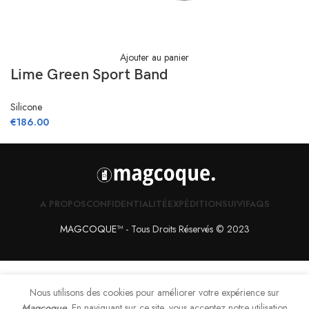
Ajouter au panier
Lime Green Sport Band
Silicone
€
186.00
A PROPOS
CONFIDENTIALITÉ
EXPÉDITION
SUIVI
FAQS
MAGCOQUE
™
- Tous Droits Réservés © 2023
Nous utilisons des cookies pour améliorer votre expérience sur
Magcoque
. En naviguant sur ce site, vous acceptez notre utilisation