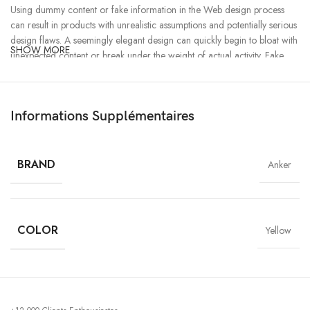
Using dummy content or fake information in the Web design process
can result in products with unrealistic assumptions and potentially serious
design flaws. A seemingly elegant design can quickly begin to bloat with
SHOW MORE
unexpected content or break under the weight of actual activity. Fake
data can ensure a nice looking layout but it doesn’t reflect what a living,
breathing application must endure.
Informations Supplémentaires
Ecology
Chargers
BRAND
Anker
Creativity
MagSafe
Materials
COLOR
Power & Cables
Yellow
All-rounded Protection
Rated for drops up to 6 feet, these cases include additional internal