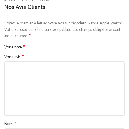
+12 000 Clients Enthousiastes
shock-absorbing geometry to protect your phone. A series of ribs
Nos Avis Clients
surround the phone and are specifically designed to direct force away
from the device during an impact. We even leave room for you to apply
a screen protector, giving you that extra comfort.
Soyez le premier à laisser votre avis sur “Modern Buckle Apple Watch”
Votre adresse e-mail ne sera pas publiée.
Les champs obligatoires sont
*
indiqués avec
Questions & Answers
*
Votre note
*
Votre avis
*
Nom