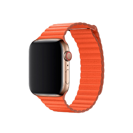
(EN13432) standards for compostability. It means you can toss your case
in the city compost bin when you upgrade your phone.
Brooklyn Simmons
BARONE LLC