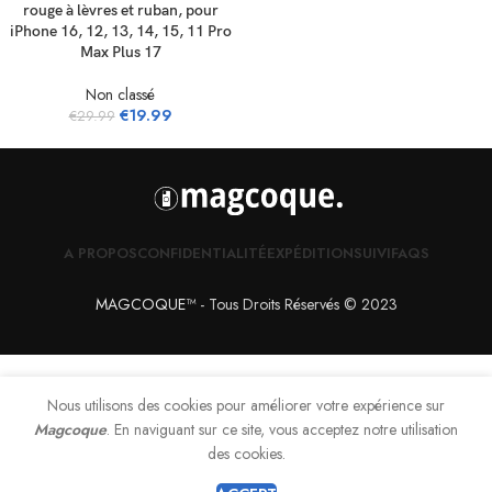
rouge à lèvres et ruban, pour
iPhone 16, 12, 13, 14, 15, 11 Pro
Max Plus 17
Non classé
€
19.99
€
29.99
A PROPOS
CONFIDENTIALITÉ
EXPÉDITION
SUIVI
FAQS
MAGCOQUE
™
- Tous Droits Réservés © 2023
Nous utilisons des cookies pour améliorer votre expérience sur
Magcoque
. En naviguant sur ce site, vous acceptez notre utilisation
0
des cookies.
Shop
Filters
Wishlist
Cart
My account