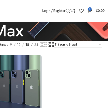
0
Login / Register
€
0.00
Max
Show
9
12
18
24