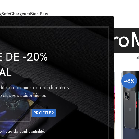
gSafe
Chargeurs
Bien Plus
 iPhone 12 Pro
 DE -20%
tériau
For iPhone 12 ProMax
AL
-33%
-45%
ofite en premier de nos dernières
xclusives saisonnières.
litique de confidentialité
.