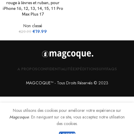
rouge à lèvres et ruban, pour
iPhone 16, 12, 13, 14, 15, 11 Pro
Max Plus 17
Non classé
€
19.99
€
29.99
A PROPOS
CONFIDENTIALITÉ
EXPÉDITION
SUIVI
FAQS
MAGCOQUE
™
- Tous Droits Réservés © 2023
Nous utilisons des cookies pour améliorer votre expérience sur
Magcoque
. En naviguant sur ce site, vous acceptez notre utilisation
0
des cookies.
Shop
Filters
Wishlist
Cart
My account