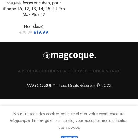
rouge à lèvres et ruban, pour
iPhone 16, 12, 13, 14, 15, 11 Pro
Max Plus 17
Non classé
€
19.99
€
29.99
A PROPOS
CONFIDENTIALITÉ
EXPÉDITION
SUIVI
FAQS
MAGCOQUE
™
- Tous Droits Réservés © 2023
Nous utilisons des cookies pour améliorer votre expérience sur
Magcoque
. En naviguant sur ce site, vous acceptez notre utilisation
0
des cookies.
Shop
Filters
Wishlist
Cart
My account